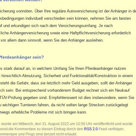
sicherung vonnöten. Über Ihre reguläre Autoversicherung ist der Anhänger in d
gsbedingungen individuell verschieden sein können, nehmen Sie am besten
auf und erkundigen sich nach dem Versicherungsumfang. Je nach
che Anhängerversicherung sowie eine Haftpflichtversicherung erforderlich
t vor allem dann sinnvoll, wenn Sie den Anhänger ausleihen.
Pferdeanhänger sein?
s stark darauf an, in welchem Umfang Sie Ihren Pferdeanhänger nutzen
hinsichtlich Abnutzung, Sicherheit und Funktionalität/Konstruktion in einem
steht die Gefahr, dass sie letztlich mehr Geld ausgeben, sollt der Anhänger
glich sein. Bei entsprechend vorhandenem Budget rechnet sich ein Neukauf
e TÜV-Prüfung gegeben sind. Empfehlenswert ist dies insbesondere, wenn Sie
u wichtigen Turnieren fahren, da nicht selten lange Strecken zurückgelegt
wegs erhebliche Probleme mit sich bringen kann.
g wurde am Mittwoch, den 31. August 2022 um 10:50 Uhr veröffentlicht und wurde
annst die Kommentare zu diesen Eintrag durch den
RSS 2.0
Feed verfolgen.
mmentare und Pings sind derzeit nicht erlaubt.