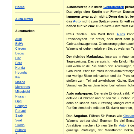
Home
Autobesitzer, die ihren
Gebrauchten
privat
Das zeigt eine Studie der Firmen Deuts
jammern zwar auch nicht. Denn das ist be
Auto-News
das
Auto
nicht zum Spitzenpreis. Er will 
haben für Sie eine 10-Punkte-Liste zum 
Automarken
Preis finden.
Den Wert Ihres
Autos
könne
Audi
Preisanalysen. Ein erster, aber nicht sehr 
BMW
Gebrauchtwagentest. Orientierung geben auch 
Citroen
Wagens eingeben, erfahren Sie, zu welchen Ta
Dacia
Der richtige Marktplatz.
Inserate in Automa
Fiat
Tageszeitung. Das verspricht mehr Erfolg. Nü
Ford
und webauto.de. Sie finden dort Anleitungen,
Honda
Gebühren. Eher für Profis ist die Autoverste
Hyundai
nur wenige Bieter mitmachen und der Preis u
Kia
stoßen zum Teil auf zwielichtige Käufer. Ebe
Mazda
Versuchen Sie es dann lieber bei herkömmlich
Mercedes
Mitsubishi
Auto aufpeppen.
Der erste Eindruck zählt! P
Nissan
defekte Glühbirnen und prüfen Sie Zubehör un
Opel
denn so lassen sich kurzfristig Mängel vertus
Peugeot
Parfüm einnebeln, müssen Sie damit rechnen, 
Renault
Saab
Das Angebot.
Führen Sie Extras wie
Klimaan
Seat
Wagens gefragt sind. Betonen Sie sie! Ents
Skoda
Attraktiver machen können Sie Ihr
Auto
, ind
Subaru
günstige Prüfsiegel, der Marktführer Dek