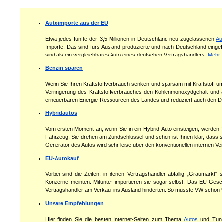
Autoimporte aus der EU
Etwa jedes fünfte der 3,5 Millionen in Deutschland neu zugelassenen
Au
Importe. Das sind fürs Ausland produzierte und nach Deutschland eingefü
sind als ein vergleichbares Auto eines deutschen Vertragshändlers.
Mehr 
Benzin sparen
Wenn Sie Ihren Kraftstoffverbrauch senken und sparsam mit Kraftstoff um
Verringerung des Kraftstoffverbrauches den Kohlenmonoxydgehalt und an
erneuerbaren Energie-Ressourcen des Landes und reduziert auch den 
Hybridautos
Vom ersten Moment an, wenn Sie in ein Hybrid-Auto einsteigen, werden Si
Fahrzeug. Sie drehen am Zündschlüssel und schon ist Ihnen klar, dass so
Generator des Autos wird sehr leise über den konventionellen internen 
EU-Autokauf
Vorbei sind die Zeiten, in denen Vertragshändler abfällig „Graumarkt“
Konzerne meinten. Mitunter importieren sie sogar selbst. Das EU-Geschä
Vertragshändler am Verkauf ins Ausland hinderten. So musste VW schon 9
Unsere Empfehlungen
Hier finden Sie die besten Internet-Seiten zum Thema
Autos
und Tunin