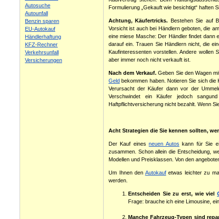
Autosuche
Formulierung „Gekauft wie besichtigt“ haften 
Autounfall
Achtung, Käufertricks.
Bestehen Sie auf Ba
Benzin sparen
Vorsicht ist auch bei Händlern geboten, die am
EU-Autokauf
eine miese Masche: Der Händler findet dann ei
Händlerhaftung
darauf ein. Trauen Sie Händlern nicht, die e
KFZ-Rechner
Kaufinteressenten vorstellen. Andere wollen 
Verkehrsunfall
aber immer noch nicht verkauft ist.
Versicherungen
Nach dem Verkauf.
Geben Sie den Wagen mit 
Geld
bekommen haben. Notieren Sie sich die K
Verursacht der Käufer dann vor der Umme
Verschwindet ein Käufer jedoch sangund 
Haftpflichtversicherung nicht bezahlt. Wenn Si
Acht Strategien die Sie kennen sollten, w
Der Kauf eines
neuen Autos
kann für Sie e
zusammen. Schon allein die Entscheidung, w
Modellen und Preisklassen. Von den angebot
Um Ihnen den
Autokauf
etwas leichter zu ma
werden.
Entscheiden Sie zu erst, wie viel
Frage: brauche ich eine Limousine, e
Manche Fahrzeug-Typen sind repara