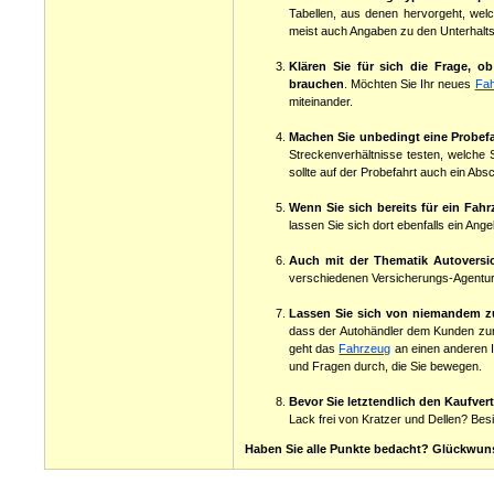
Tabellen, aus denen hervorgeht, we
meist auch Angaben zu den Unterhalt
Klären Sie für sich die Frage, 
brauchen
. Möchten Sie Ihr neues
Fa
miteinander.
Machen Sie unbedingt eine Probef
Streckenverhältnisse testen, welche S
sollte auf der Probefahrt auch ein Absc
Wenn Sie sich bereits für ein Fah
lassen Sie sich dort ebenfalls ein A
Auch mit der Thematik Autoversic
verschiedenen Versicherungs-Agentu
Lassen Sie sich von niemandem z
dass der Autohändler dem Kunden zur E
geht das
Fahrzeug
an einen anderen I
und Fragen durch, die Sie bewegen.
Bevor Sie letztendlich den Kaufver
Lack frei von Kratzer und Dellen? Besi
Haben Sie alle Punkte bedacht? Glückwu