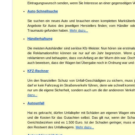
Eintragungswunsch senden, wenn Sie Interesse an einer gegenseitigen V
Auto-Schnellsuche
Sie suchen ein neues Auto und brauchen einen kompletten Marktüberb
Angebote für Autos des jeweiligen Herstellers finden; vom Händler ode
Traumauto gefunden haben.
Mehr dazu...
Händlerhaftung
Die meisten Autohändler sind seriöse Kfz-Meister. Nun hören sie erstmals
die Reklamationsfrist können sie nur auf ein Jahr begrenzen. Wenn 
reklamieren und behaupten, dass von Anfang an der Wurm drin war. Doch d
auch beweisen, dass der Wagen bei Übergabe noch in Ordnung war und de
KFZ-Rechner
Um den finanziellen Schutz von Unfall-Geschädigten zu sichern, muss 
darf er kein Fahrzeug im Straßenverkehr führen, denn wie schnell kommt 
nur um die eigene Sicherheit, sondern auch um die der andereren Verkeh
dazu...
Autounfall
Hat es gekracht, dürfen Unfallopfer mit Schäden am eigenen Wagen eine
und die Kosten für das Gutachten selbst. Das gilt nur, wenn der Scha
Gerichtsbezirken sind es 1.500 Euro. Ist der Schaden geringer, muss e
den Restwert des Unfallwagens.
Mehr dazu...