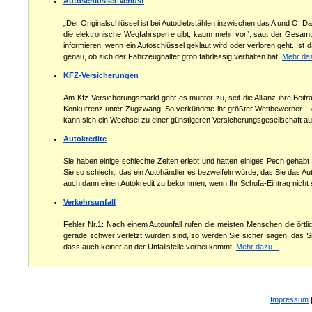
Autoschlüssel-Verlust
„Der Originalschlüssel ist bei Autodiebstählen inzwischen das A und O. Da
die elektronische Wegfahrsperre gibt, kaum mehr vor“, sagt der Gesamt
informieren, wenn ein Autoschlüssel geklaut wird oder verloren geht. Ist 
genau, ob sich der Fahrzeughalter grob fahrlässig verhalten hat.
Mehr daz
KFZ-Versicherungen
Am Kfz-Versicherungsmarkt geht es munter zu, seit die Allianz ihre Beit
Konkurrenz unter Zugzwang. So verkündete ihr größter Wettbewerber – d
kann sich ein Wechsel zu einer günstigeren Versicherungsgesellschaft a
Autokredite
Sie haben einige schlechte Zeiten erlebt und hatten einiges Pech gehabt u
Sie so schlecht, das ein Autohändler es bezweifeln würde, das Sie das A
auch dann einen Autokredit zu bekommen, wenn Ihr Schufa-Eintrag nicht so
Verkehrsunfall
Fehler Nr.1: Nach einem Autounfall rufen die meisten Menschen die örtlic
gerade schwer verletzt wurden sind, so werden Sie sicher sagen, das Sie
dass auch keiner an der Unfallstelle vorbei kommt.
Mehr dazu...
Impressum