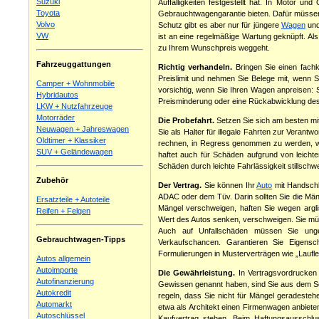
Suzuki
Auffälligkeiten festgestellt hat. In Motor u
Toyota
Gebrauchtwagengarantie bieten. Dafür müsse
Volvo
Schutz gibt es aber nur für jüngere
Wagen
und
VW
ist an eine regelmäßige Wartung geknüpft. Al
zu Ihrem Wunschpreis weggeht.
Fahrzeuggattungen
Richtig verhandeln.
Bringen Sie einen fachk
Preislimit und nehmen Sie Belege mit, wenn S
Camper + Wohnmobile
vorsichtig, wenn Sie Ihren Wagen anpreisen: 
Hybridautos
Preisminderung oder eine Rückabwicklung des
LKW + Nutzfahrzeuge
Motorräder
Die Probefahrt.
Setzen Sie sich am besten mi
Neuwagen + Jahreswagen
Sie als Halter für illegale Fahrten zur Veran
Oldtimer + Klassiker
rechnen, in Regress genommen zu werden, wenn
SUV + Geländewagen
haftet auch für Schäden aufgrund von leicht
Schäden durch leichte Fahrlässigkeit stillsch
Zubehör
Der Vertrag.
Sie können Ihr
Auto
mit Handschla
ADAC oder dem Tüv. Darin sollten Sie die Mä
Ersatzteile + Autoteile
Mängel verschweigen, haften Sie wegen argl
Reifen + Felgen
Wert des Autos senken, verschweigen. Sie mü
Auch auf Unfallschäden müssen Sie ungef
Gebrauchtwagen-Tipps
Verkaufschancen. Garantieren Sie Eigensc
Formulierungen in Musterverträgen wie „Lauflei
Autos allgemein
Autoimporte
Die Gewährleistung.
In Vertragsvordrucken 
Autofinanzierung
Gewissen genannt haben, sind Sie aus dem Schn
Autokredit
regeln, dass Sie nicht für Mängel geradesteh
Automarkt
etwa als Architekt einen Firmenwagen anbieten
Autoschlüssel
Kaufvertrag stehen. Beim Haftungsausschlus