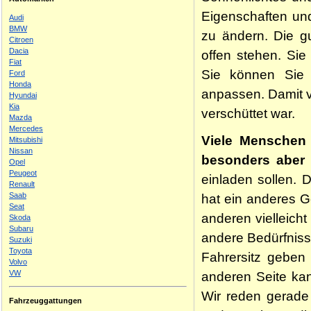
Eigenschaften un
Audi
BMW
zu ändern. Die gu
Citroen
Dacia
offen stehen. Sie
Fiat
Sie können Sie 
Ford
Honda
anpassen. Damit 
Hyundai
Kia
verschüttet war.
Mazda
Mercedes
Viele Menschen 
Mitsubishi
Nissan
besonders aber 
Opel
Peugeot
einladen sollen. D
Renault
Saab
hat ein anderes G
Seat
anderen vielleich
Skoda
Subaru
andere Bedürfniss
Suzuki
Toyota
Fahrersitz geben
Volvo
VW
anderen Seite kan
Wir reden gerade
Fahrzeuggattungen