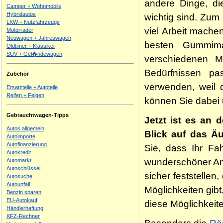
andere Dinge, di
Camper + Wohnmobile
Hybridautos
wichtig sind. Zum
LKW + Nutzfahrzeuge
viel Arbeit mache
Motorräder
Neuwagen + Jahreswagen
besten Gummima
Oldtimer + Klassiker
SUV + Gel�ndewagen
verschiedenen M
Bedürfnissen p
Zubehör
verwenden, weil 
Ersatzteile + Autoteile
Reifen + Felgen
können Sie dabei 
Gebrauchtwagen-Tipps
Jetzt ist es an 
Autos allgemein
Blick auf das Ä
Autoimporte
Autofinanzierung
Sie, dass Ihr Fa
Autokredit
wunderschöner Anb
Automarkt
Autoschlüssel
sicher feststelle
Autosuche
Autounfall
Möglichkeiten gib
Benzin sparen
EU-Autokauf
diese Möglichkeite
Händlerhaftung
KFZ-Rechner