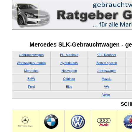
Mercedes SLK-Gebrauchtwagen - ge
Gebrauchtwagen
EU-Autokauf
KFZ-Rechner
Wohnwagen/-mobile
Hybridautos
Benzin sparen
Mercedes
Neuwagen
Jahreswagen
BMW
Oldtimer
Mazda
Ford
Blog
VW
Volvo
SCH