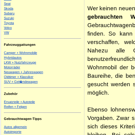
Seat
Wer keinen neuen
Skoda
Subaru
gebrauchten W
Suzuki
Toyota
Gebrauchtwagenb
Volvo
finden. So kan
VW
verschaffen, w
Fahrzeuggattungen
Nahezu alle Ge
Camper + Wohnmobile
benutzerfreundli
Hybridautos
LKW + Nutzfahrzeuge
Wohnmobil der be
Motorräder
Neuwagen + Jahreswagen
Baureihe, die ben
Oldtimer + Klassiker
SUV + Gel�ndewagen
gesucht werden so
möglich.
Zubehör
Ersatzteile + Autoteile
Reifen + Felgen
Ebenso lohnensw
Vorgaben. Zwar so
Gebrauchtwagen-Tipps
sich dieses Kriter
Autos allgemein
Autoimporte
bleiben. Bei sol