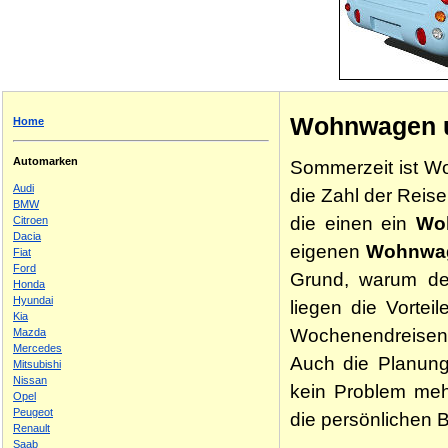
Wohnwagen 
Home
Automarken
Sommerzeit ist Wo
Audi
die Zahl der Reis
BMW
die einen ein
Wo
Citroen
Dacia
eigenen
Wohnwa
Fiat
Ford
Grund, warum de
Honda
Hyundai
liegen die Vortei
Kia
Wochenendreisen 
Mazda
Mercedes
Auch die Planung
Mitsubishi
Nissan
kein Problem meh
Opel
Peugeot
die persönlichen 
Renault
Saab