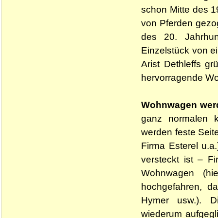
schon Mitte des 1
von Pferden gezog
des 20. Jahrhu
Einzelstück von e
Arist Dethleffs g
hervorragende W
Wohnwagen werde
ganz normalen 
werden feste Seit
Firma Esterel u.a
versteckt ist – F
Wohnwagen (hie
hochgefahren, d
Hymer usw.). D
wiederum aufgegl