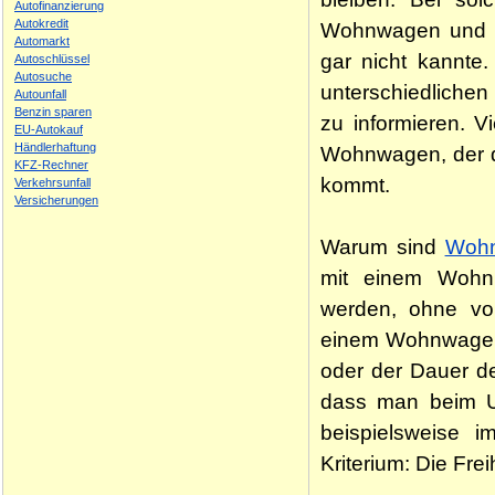
Autofinanzierung
Autokredit
Wohnwagen und Wo
Automarkt
gar nicht kannte.
Autoschlüssel
Autosuche
unterschiedliche
Autounfall
Benzin sparen
zu informieren. V
EU-Autokauf
Händlerhaftung
Wohnwagen, der d
KFZ-Rechner
kommt.
Verkehrsunfall
Versicherungen
Warum sind
Wohn
mit einem Wohnm
werden, ohne vo
einem Wohnwagen i
oder der Dauer de
dass man beim Ur
beispielsweise i
Kriterium: Die Fr