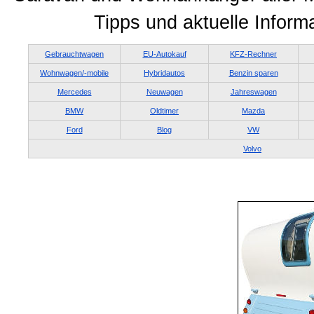
Tipps und aktuelle Informa
Gebrauchtwagen
EU-Autokauf
KFZ-Rechner
Wohnwagen/-mobile
Hybridautos
Benzin sparen
Mercedes
Neuwagen
Jahreswagen
BMW
Oldtimer
Mazda
Ford
Blog
VW
Volvo