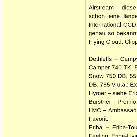
Airstream – dies
schon eine länge
International CCD
genau so bekannt
Flying Cloud, Clipp
Dethleffs – Camp
Camper 740 TK, 5
Snow 750 DB, 550
DB, 765 V u.a.; Ex
Hymer – siehe Eri
Bürstner – Premio
LMC – Ambassador,
Favorit.
Eriba – Eriba-Tou
Feeling; Eriba-Li