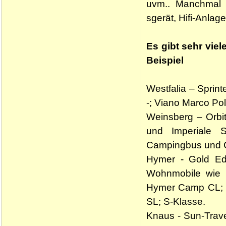
uvm.. Manchmal g
sgerät, Hifi-Anlag
Es gibt sehr vie
Beispiel
Westfalia – Sprin
-; Viano Marco Pol
Weinsberg – Orbit
und Imperiale S
Campingbus und C
Hymer - Gold Edi
Wohnmobile wie 
Hymer Camp CL; I
SL; S-Klasse.
Knaus - Sun-Travel